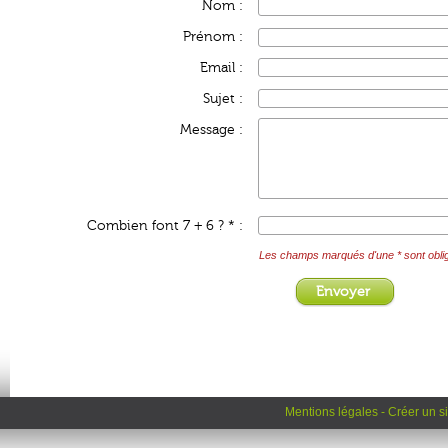
Nom :
Prénom :
Email :
Sujet :
Message :
Combien font 7 + 6 ? * :
Les champs marqués d'une * sont oblig
Mentions légales
-
Créer un si