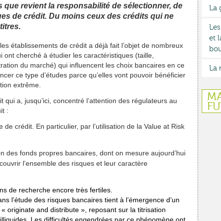
 que revient la responsabilité de sélectionner, de
La 
ues de crédit. Du moins ceux des crédits qui ne
itres.
Les
et 
les établissements de crédit a déjà fait l’objet de nombreux
bou
 ont cherché à étudier les caractéristiques (taille,
tion du marché) qui influencent les choix bancaires en ce
La 
ncer ce type d’études parce qu’elles vont pouvoir bénéficier
tion extrême.
MA
it qui a, jusqu’ici, concentré l’attention des régulateurs au
FU
t :
de crédit. En particulier, par l’utilisation de la Value at Risk
on des fonds propres bancaires, dont on mesure aujourd’hui
à couvrir l’ensemble des risques et leur caractère
ins de recherche encore très fertiles.
dans l’étude des risques bancaires tient à l’émergence d’un
riginate and distribute », reposant sur la titrisation
 illiquides. Les difficultés engendrées par ce phénomène ont