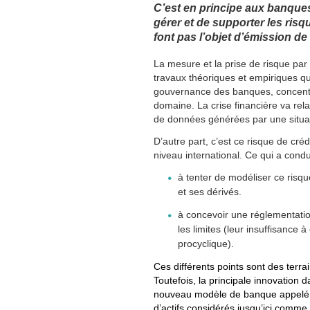
C’est en principe aux banques
gérer et de supporter les risq
font pas l’objet d’émission de t
La mesure et la prise de risque par 
travaux théoriques et empiriques qui
gouvernance des banques, concentra
domaine. La crise financière va rela
de données générées par une situa
D’autre part, c’est ce risque de créd
niveau international. Ce qui a condui
à tenter de modéliser ce risque 
et ses dérivés.
à concevoir une réglementati
les limites (leur insuffisance 
procyclique).
Ces différents points sont des terra
Toutefois, la principale innovation 
nouveau modèle de banque appelé « o
d’actifs considérés jusqu’ici comme