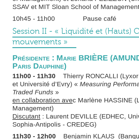
SSAV et MIT Sloan School of Managemen
10h45 - 11h00 Pause café
Session II - « Liquidité et (Hauts) 
mouvements »
Présidente : Marie BRIÈRE (AMUNDI
Paris Dauphine)
11h00 - 11h30
Thierry RONCALLI (Lyxor
et Université d’Evry) «
Measuring Perform
Traded Funds
»
en collaboration ave
c Marlène HASSINE (L
Management)
Discutant
: Laurent DEVILLE (EDHEC, Univ
Sophia-Antipolis - CREDEG)
11h30 - 12h00
Benjamin KLAUS (Banque