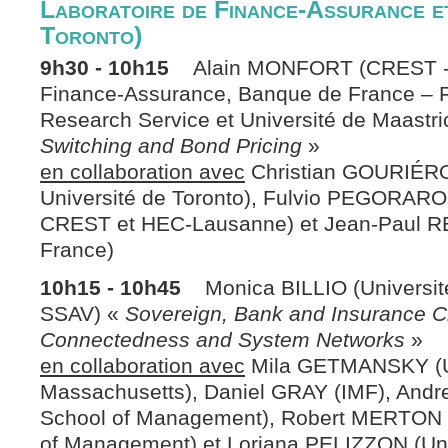
Laboratoire de Finance-Assurance et
Toronto)
9h30 - 10h15
Alain MONFORT (CREST - L
Finance-Assurance, Banque de France – 
Research Service et Université de Maastri
Switching and Bond Pricing
»
en collaboration avec
Christian GOURIÉR
Université de Toronto), Fulvio PEGORARO
CREST et HEC-Lausanne) et Jean-Paul 
France)
10h15 - 10h45
Monica BILLIO (Université
SSAV) «
Sovereign, Bank and Insurance C
Connectedness and System Networks
»
en collaboration avec
Mila GETMANSKY (Un
Massachusetts), Daniel GRAY (IMF), Andr
School of Management), Robert MERTON 
of Management) et Loriana PELIZZON (Uni