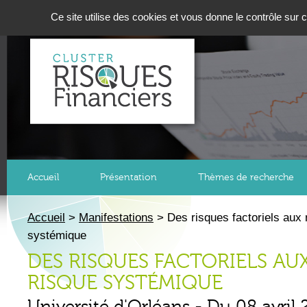
Panneau de gestion des cookies
Ce site utilise des cookies et vous donne le contrôle sur
Accueil
Présentation
Thèmes de recherche
Accueil
>
Manifestations
>
Des risques factoriels aux
systémique
DES RISQUES FACTORIELS AU
RISQUE SYSTÉMIQUE
Université d'Orléans
-
Du 08 avril