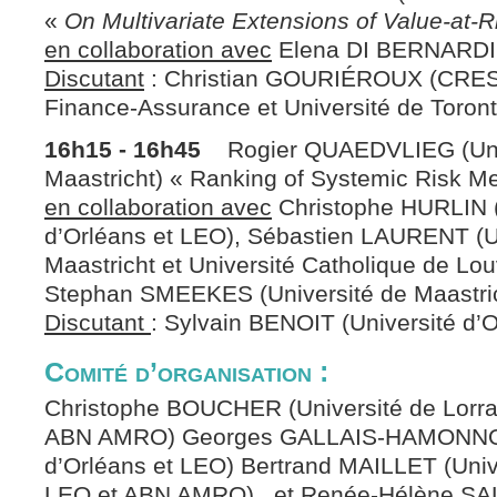
«
On Multivariate Extensions of Value-at-
en collaboration avec
Elena DI BERNARD
Discutant
: Christian GOURIÉROUX (CREST
Finance-Assurance et Université de Tor
16h15 - 16h45
Rogier QUAEDVLIEG (Univ
Maastricht) « Ranking of Systemic Risk M
en collaboration avec
Christophe HURLIN (
d’Orléans et LEO), Sébastien LAURENT (U
Maastricht et Université Catholique de Lo
Stephan SMEEKES (Université de Maastri
Discutant
: Sylvain BENOIT (Université d’
Comité d’organisation :
Christophe BOUCHER (Université de Lorr
ABN AMRO) Georges GALLAIS-HAMONNO 
d’Orléans et LEO) Bertrand MAILLET (Unive
LEO et ABN AMRO) et Renée-Hélène SAL