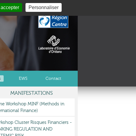
 accepter
Personnaliser
s
EWS
Contact
MANIFESTATIONS
e Workshop MINF (Methods in
ernational Finance)
kshop Cluster Risques Financiers -
NKING REGULATION AND
TEMIC RISK