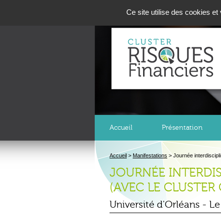
Panneau de gestion des cookies
Ce site utilise des cookies e
Accueil
Présentation
Accueil
>
Manifestations
>
Journée interdiscipl
JOURNÉE INTERDIS
(AVEC LE CLUSTER
Université d'Orléans
-
Le