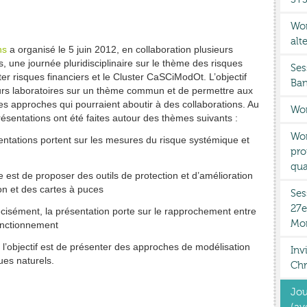
Wor
alt
ns
a organisé le 5 juin 2012, en collaboration plusieurs
s, une journée pluridisciplinaire sur le thème des risques
Ses
er risques financiers et le Cluster CaSCiModOt. L’objectif
Ban
ieurs laboratoires sur un thème commun et de permettre aux
s approches qui pourraient aboutir à des collaborations. Au
Wor
résentations ont été faites autour des thèmes suivants :
Wor
tations portent sur les mesures du risque systémique et
pro
qua
st de proposer des outils de protection et d’amélioration
on et des cartes à puces
Ses
27e
isément, la présentation porte sur le rapprochement entre
Mon
fonctionnement
bjectif est de présenter des approches de modélisation
Inv
ues naturels.
Chr
Jou